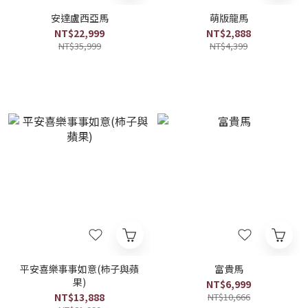
安達盧西亞馬
萌版龍馬
NT$22,999
NT$2,888
NT$35,999
NT$4,399
平安喜樂事事如意(柿子與蘋
富貴馬
果)
NT$6,999
NT$13,888
NT$10,666