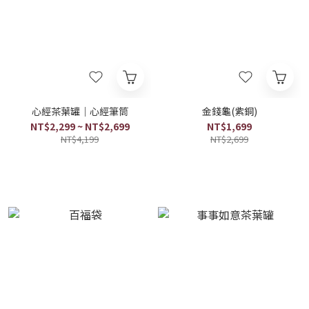
心經茶葉罐｜心經筆筒
金錢龜(紫銅)
NT$2,299 ~ NT$2,699
NT$1,699
NT$4,199
NT$2,699