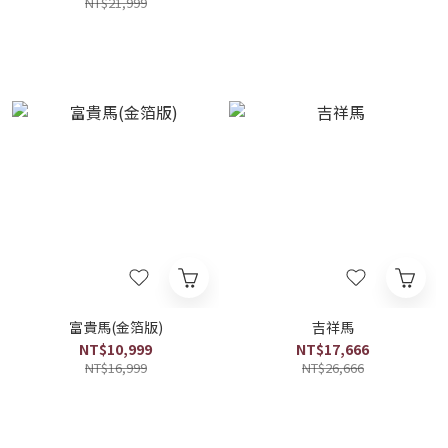
NT$21,999
富貴馬(金箔版)
吉祥馬
NT$10,999
NT$17,666
NT$16,999
NT$26,666