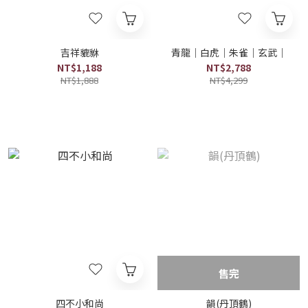
吉祥貔貅
青龍｜白虎｜朱雀｜玄武｜
NT$1,188
NT$2,788
NT$1,888
NT$4,299
售完
四不小和尚
韻(丹頂鶴)