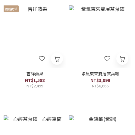
附贈提袋
吉祥蘋果
紫氣東來雙層茶葉罐
NT$1,588
NT$3,999
NT$2,499
NT$6,666