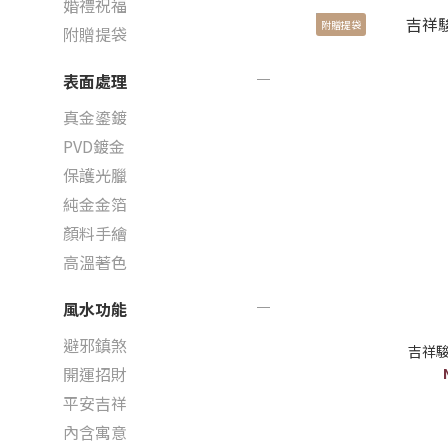
婚禮祝福
附贈提袋
附贈提袋
表面處理
真金鎏鍍
PVD鍍金
保護光臘
純金金箔
顏料手繪
高溫著色
風水功能
避邪鎮煞
吉祥駿
開運招財
平安吉祥
內含寓意