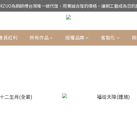
UMZUO為銅師傅台灣唯一總代理，用實誠合理的價格，讓銅工藝成為您的
公司電話(02)27852017，門市為預約制【請點我】
公司電話(02)27852017，門市為預約制【請點我】
會員紅利
所有作品
授權品牌
客製化
銅