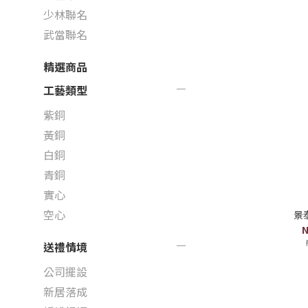
少林聯名
武當聯名
精選商品
工藝類型
紫銅
黃銅
白銅
青銅
實心
空心
景
N
送禮情境
公司擺設
新居落成