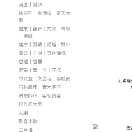
葫蘆｜掛飾
孫悟空｜金箍棒｜齊天大
聖
如來｜觀音｜文殊｜普賢
｜地藏
達摩｜彌勒｜鍾馗｜財神
關公｜孔明｜其他佛像
香爐｜香插
酒架｜盤｜鼎｜花瓶
聚寶盆｜文昌塔｜存錢筒
九紫離
石材底座｜實木底座
贈禮銅牌｜客製禮盒
銅作原木筆
太銅
歡喜小將
三星堆