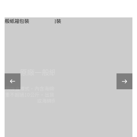
原廠一般紙箱包裝
機盒樣式，內含海綿保護作品，通常總
不超過10公斤，出貨會再多加一層包裝
或海綿保護