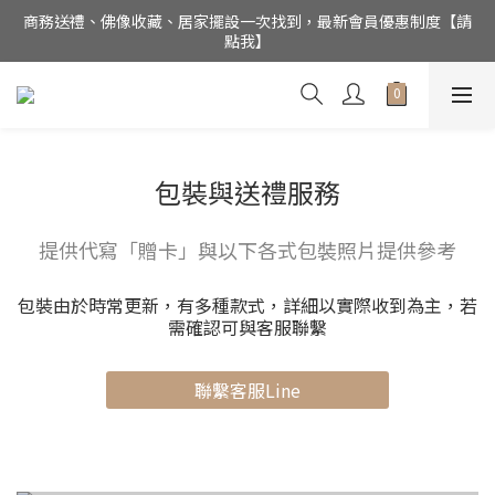
商務送禮、佛像收藏、居家擺設一次找到，最新會員優惠制度【請
公司電話(02)27852017，門市為預約制【請點我】
點我】
銅作TUMZUO為銅師傅台灣唯一總代理，用實誠合理的價格，讓
銅工藝成為您的居家美飾
公司電話(02)27852017，門市為預約制【請點我】
包裝與送禮服務
提供代寫「贈卡」與以下各式包裝照片提供參考
包裝由於時常更新，有多種款式，詳細以實際收到為主，若
需確認可與客服聯繫
聯繫客服Line