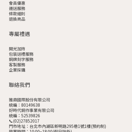
會員優惠
運送服務
條款細則
退換商品
專屬禮遇
開光加持
包裝送禮服務
銅牌刻字服務
客製服務
企業採購
聯絡我們
雅鼎國際股份有限公司
統編：80149638
好時代銅作事業有限公司
統編：52539826
📞(02)27852017
門市地址：台北市內湖區新明路295巷1號1樓
(預約制)
營業時間：10:00~18:00(假日除外)