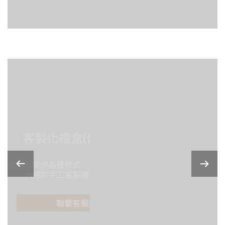
客製化禮盒(價錢另計)
可以提供各種款式、大小、外部顏色、
內裡的手工客製禮盒，更顯珍貴
聯繫客服Line