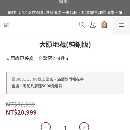
公司電話(02)27852017，門市為預約制【請點我】
銅作TUMZUO為銅師傅台灣唯一總代理，用實誠合理的價格，讓
銅工藝成為您的居家美飾
公司電話(02)27852017，門市為預約制【請點我】
大願地藏(純銅版)
🔸原廠已停產，台灣限2+4件🔸
至
08/31 15:00
截止
全店，滿額贈財福在手
全店，宅配到府滿5000免運費
NT$32,999
NT$20,999