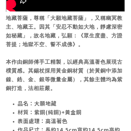
地藏菩薩，尊稱「大願地藏菩薩」，又稱幽冥教
主、地藏王。因其「安忍不動如大地，靜慮深密
如秘藏」，故名地藏，弘願：《眾生度盡、方證
菩提；地獄不空、誓不成佛》。
本作由銅師傅手工精製，以經典高溫著色展現古
樸質感。其錫杖採用黃金銅材質（於黃銅中添加
鎳、鋯、金、銀等微量金屬），其餘主體均為紫
銅打造，法相莊嚴。
品名：大願地藏
材質：紫銅(純銅)+黃金銅
表面處理：高溫著色
作品尺寸：長約14.5cm寬約14.5cm高約