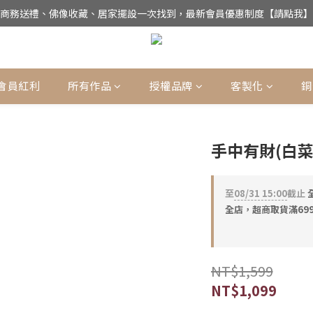
商務送禮、佛像收藏、居家擺設一次找到，最新會員優惠制度【請點我】
公司電話(02)27852017，門市為預約制【請點我】
UMZUO為銅師傅台灣唯一總代理，用實誠合理的價格，讓銅工藝成為您的
公司電話(02)27852017，門市為預約制【請點我】
會員紅利
所有作品
授權品牌
客製化
銅
手中有財(白菜
至
08/31 15:00
截止
全店，超商取貨滿69
NT$1,599
NT$1,099