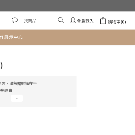
居家美飾
會員登入
購物車(0)
作展示中心
立即購買
)
全店，滿額贈財福在手
9免運費