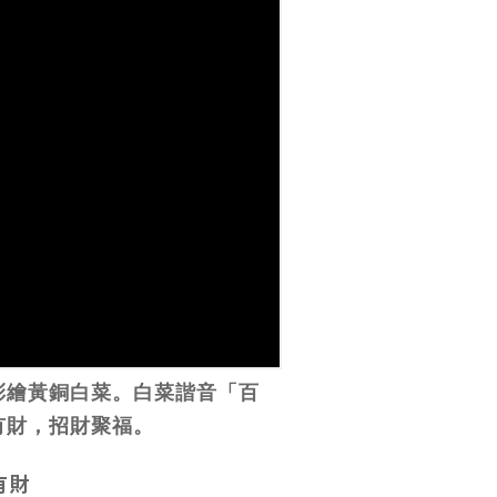
彩繪黃銅白菜。白菜諧音「百
有財，招財聚福。
有財