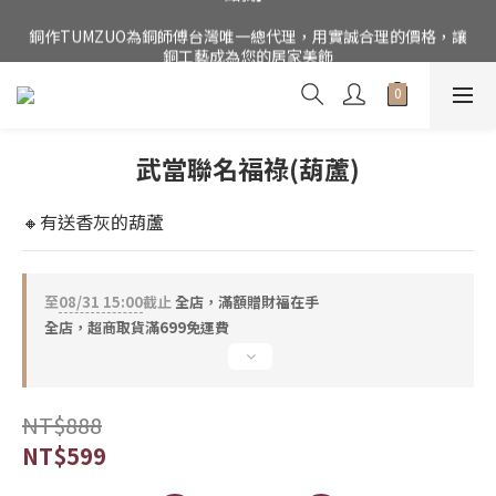
銅作TUMZUO為銅師傅台灣唯一總代理，用實誠合理的價格，讓
公司電話(02)27852017，門市為預約制【請點我】
銅工藝成為您的居家美飾
公司電話(02)27852017，門市為預約制【請點我】
武當聯名福祿(葫蘆)
🔸有送香灰的葫蘆
至
08/31 15:00
截止
全店，滿額贈財福在手
全店，超商取貨滿699免運費
NT$888
NT$599