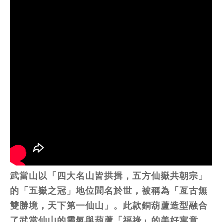
武當山以「四大名山皆拱揖，五方仙嶽共朝宗」
的「五嶽之冠」地位聞名於世，被稱為「亙古無
雙勝境，天下第一仙山」。此款銅葫蘆造型融合
了武當仙山的靈氣與葫蘆「福祿」的美好寓意，