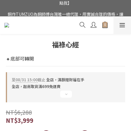
公司電話(02)27852017，門市為預約制【請點我】
銅作TUMZUO為銅師傅台灣唯一總代理，用實誠合理的價格，讓
銅工藝成為您的居家美飾
公司電話(02)27852017，門市為預約制【請點我】
福祿心經
🔸底部可轉開
至
08/31 15:00
截止
全店，滿額贈財福在手
全店，超商取貨滿699免運費
NT$6,288
NT$3,999