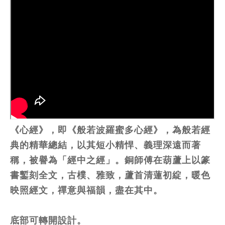
《心經》，即《般若波羅蜜多心經》，為般若經
典的精華總結，以其短小精悍、義理深遠而著
稱，被譽為「經中之經」。銅師傅在葫蘆上以篆
書鏨刻全文，古樸、雅致，蘆首清蓮初綻，暖色
映照經文，禪意與福韻，盡在其中。
底部可轉開設計。