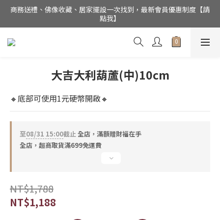
商務送禮、佛像收藏、居家擺設一次找到，最新會員優惠制度【請
公司電話(02)27852017，門市為預約制【請點我】
點我】
銅作TUMZUO為銅師傅台灣唯一總代理，用實誠合理的價格，讓
銅工藝成為您的居家美飾
公司電話(02)27852017，門市為預約制【請點我】
大吉大利葫蘆(中)10cm
🔸底部可使用1元硬幣開啟🔸
至
08/31 15:00
截止
全店，滿額贈財福在手
全店，超商取貨滿699免運費
NT$1,788
NT$1,188