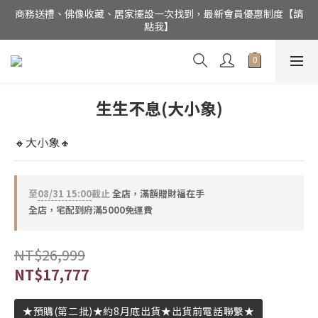
商務送禮、佛像收藏、居家擺設一次找到，最新會員優惠制度【請
公司電話(02)27852017，門市為預約制【請點我】
點我】
銅作TUMZUO為銅師傅台灣唯一總代理，用實誠合理的價格，讓
銅工藝成為您的居家美飾
公司電話(02)27852017，門市為預約制【請點我】
生生不息(大小象)
🔸大小象🔸
至
08/31 15:00
截止
全店，滿額贈財福在手
全店，宅配到府滿5000免運費
NT$26,999
NT$17,777
★預購(第二批)★約8月底出貨★出貨前電話聯繫★