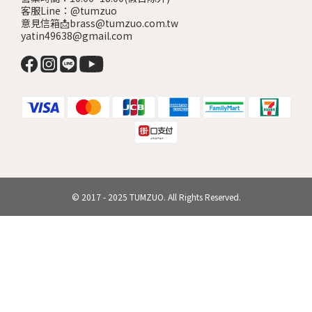
客服Line：@tumzuo
意見信箱📩brass@tumzuo.com.tw
yatin49638@gmail.com
© 2017 - 2025 TUMZUO. All Rights Reserved.