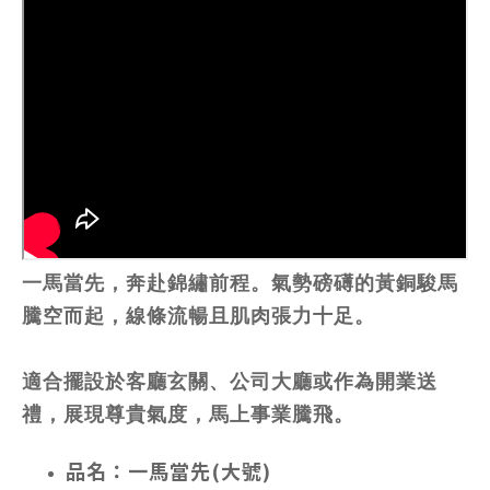
一馬當先，奔赴錦繡前程。氣勢磅礡的黃銅駿馬
騰空而起，線條流暢且肌肉張力十足。
適合擺設於客廳玄關、公司大廳或作為開業送
禮，展現尊貴氣度，馬上事業騰飛。
品名：一馬當先(大號)