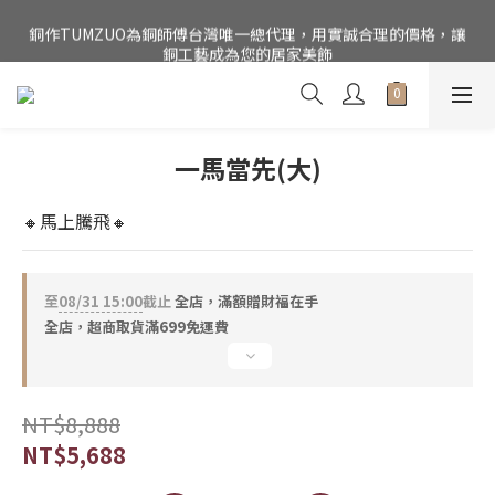
銅作TUMZUO為銅師傅台灣唯一總代理，用實誠合理的價格，讓
公司電話(02)27852017，門市為預約制【請點我】
銅工藝成為您的居家美飾
公司電話(02)27852017，門市為預約制【請點我】
一馬當先(大)
🔸馬上騰飛🔸
至
08/31 15:00
截止
全店，滿額贈財福在手
全店，超商取貨滿699免運費
NT$8,888
NT$5,688