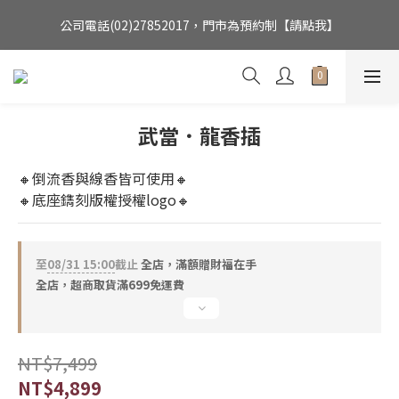
公司電話(02)27852017，門市為預約制【請點我】
公司電話(02)27852017，門市為預約制【請點我】
商務送禮、佛像收藏、居家擺設一次找到，最新會員優惠制度【請
點我】
銅作TUMZUO為銅師傅台灣唯一總代理，用實誠合理的價格，讓
武當．龍香插
銅工藝成為您的居家美飾
公司電話(02)27852017，門市為預約制【請點我】
🔸倒流香與線香皆可使用🔸
🔸底座鐫刻版權授權logo🔸
至
08/31 15:00
截止
全店，滿額贈財福在手
全店，超商取貨滿699免運費
NT$7,499
NT$4,899