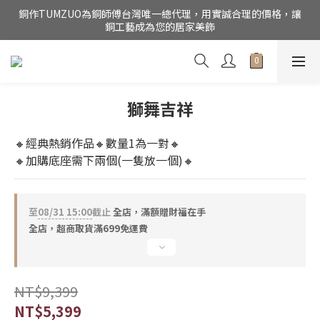
銅作TUMZUO為銅師傅台灣唯一總代理，用實誠合理的價格，讓
公司電話(02)27852017，門市為預約制【請點我】
銅工藝成為您的居家美飾
公司電話(02)27852017，門市為預約制【請點我】
獅舞吉祥
🔸經典熱銷作品🔸數量1為一對🔸
🔸加購底座需下兩個(一隻放一個)🔸
至
08/31 15:00
截止
全店，滿額贈財福在手
全店，超商取貨滿699免運費
NT$9,399
NT$5,399