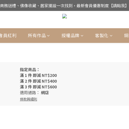
商務送禮、佛像收藏、居家擺設一次找到，最新會員優惠制度【請點我】
公司電話(02)27852017，門市為預約制【請點我】
UMZUO為銅師傅台灣唯一總代理，用實誠合理的價格，讓銅工藝成為您的
公司電話(02)27852017，門市為預約制【請點我】
會員紅利
所有作品
授權品牌
客製化
銅
指定商品：
滿 1 件 即減 NT$200
滿 2 件 即減 NT$400
滿 3 件 即減 NT$600
適用通路：
網店
條款與細則